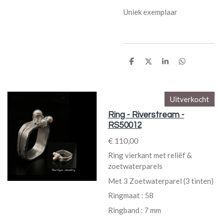
Uniek exemplaar
D
D
S
D
e
e
h
e
l
e
a
l
e
l
r
e
n
e
n
Uitverkocht
Ring - Riverstream -
RS50012
€ 110,00
Ring vierkant met reliëf &
zoetwaterparels
Met 3 Zoetwaterparel (3 tinten)
Ringmaat : 58
Ringband : 7 mm