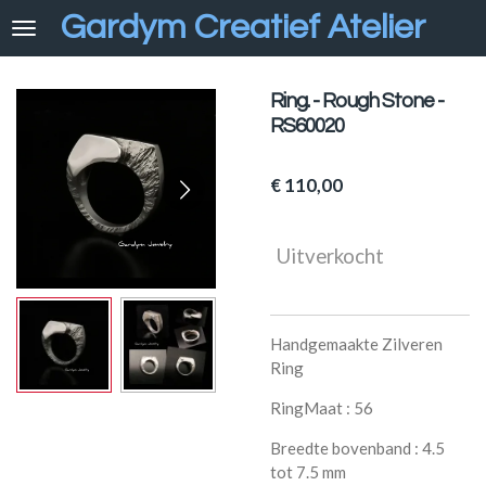
Gard
y
m Creatief Atelier
Ga
direct
naar
de
Ring. - Rough Stone -
hoofdinhoud
RS60020
€ 110,00
Uitverkocht
Handgemaakte Zilveren
Ring
RingMaat : 56
Breedte bovenband : 4.5
tot 7.5 mm