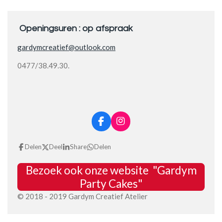
Openingsuren : op afspraak
gardymcreatief@outlook.com
0477/38.49.30.
F
I
a
n
c
s
Delen
Deel
Share
Delen
e
t
b
a
Bezoek ook onze website "Gardym
o
g
o
r
Party Cakes"
k
a
© 2018 - 2019 Gardym Creatief Atelier
m