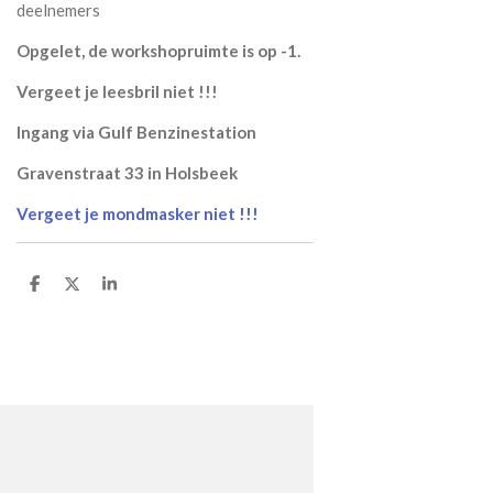
deelnemers
Opgelet, de workshopruimte is op -1.
Vergeet je leesbril niet !!!
Ingang via Gulf Benzinestation
Gravenstraat 33 in Holsbeek
Vergeet je mondmasker niet !!!
D
D
S
e
e
h
l
e
a
e
l
r
n
e