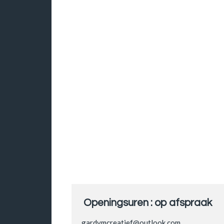
Openingsuren : op afspraak
gardymcreatief@outlook.com