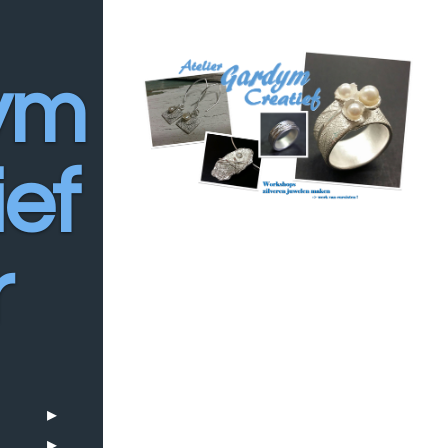
y
m
ief
r