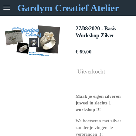
Gard
y
m Creatief Atelier
Ga
direct
naar
de
27/08/2020 - Basis
hoofdinhoud
Workshop Zilver
€ 69,00
Uitverkocht
Maak je eigen zilveren
juweel in slechts 1
workshop !!!
We boetseren met zilver ...
zonder je vingers te
verbranden !!!