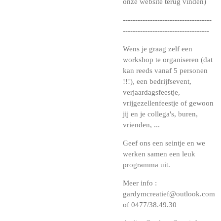
onze website terug vinden)
------------------------------------
-----------------------------------
Wens je graag zelf een
workshop te organiseren (dat
kan reeds vanaf 5 personen
!!!), een bedrijfsevent,
verjaardagsfeestje,
vrijgezellenfeestje of gewoon
jij en je collega's, buren,
vrienden, ...
Geef ons een seintje en we
werken samen een leuk
programma uit.
Meer info :
gardymcreatief@outlook.com
of 0477/38.49.30