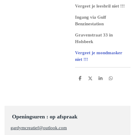
Vergeet je leesbril niet !!!
Ingang via Gulf
Benzinestation
Gravenstraat 33 in
Holsbeek
Vergeet je mondmasker
niet !!!
D
D
S
D
e
e
h
e
l
e
a
l
e
l
r
e
n
e
n
Openingsuren : op afspraak
gardymcreatief@outlook.com