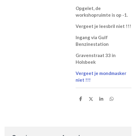
Opgelet, de
workshopruimte is op -1.
Vergeet je leesbril niet !!!
Ingang via Gulf
Benzinestation
Gravenstraat 33 in
Holsbeek
Vergeet je mondmasker
niet !!!
D
D
S
D
e
e
h
e
l
e
a
l
e
l
r
e
n
e
n