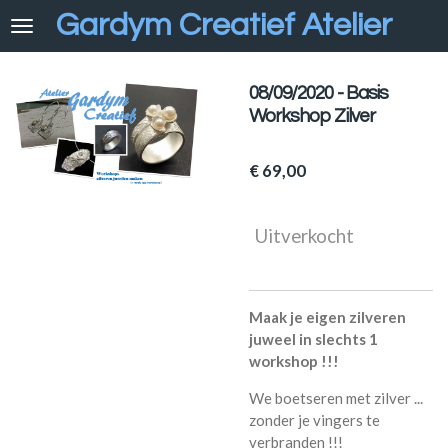
Gard
y
m Creatief Atelier
Ga
direct
naar
de
08/09/2020 - Basis
hoofdinhoud
Workshop Zilver
€ 69,00
Uitverkocht
Maak je eigen zilveren
juweel in slechts 1
workshop !!!
We boetseren met zilver ...
zonder je vingers te
verbranden !!!