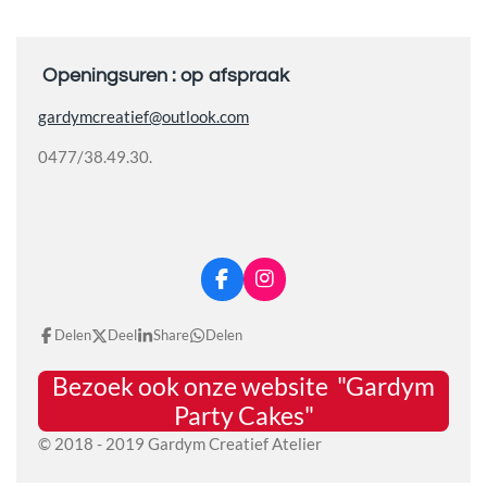
Openingsuren : op afspraak
gardymcreatief@outlook.com
0477/38.49.30.
F
I
a
n
c
s
Delen
Deel
Share
Delen
e
t
b
a
Bezoek ook onze website "Gardym
o
g
o
r
Party Cakes"
k
a
© 2018 - 2019 Gardym Creatief Atelier
m