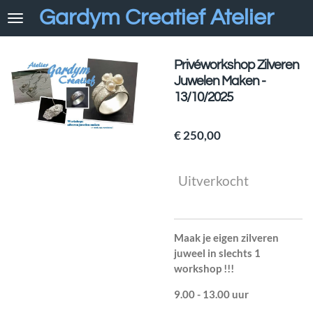
Gard
y
m Creatief Atelier
Ga
direct
naar
de
Privéworkshop Zilveren
hoofdinhoud
Juwelen Maken -
13/10/2025
€ 250,00
Uitverkocht
Maak je eigen zilveren
juweel in slechts 1
workshop !!!
9.00 - 13.00 uur