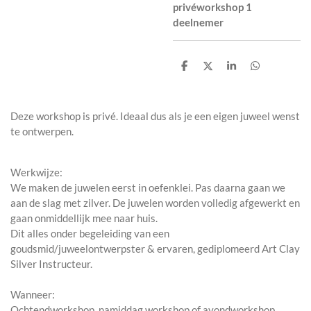
privéworkshop 1
deelnemer
D
D
S
D
e
e
h
e
l
e
a
l
e
l
r
e
n
e
n
Deze workshop is privé. Ideaal dus als je een eigen juweel wenst
te ontwerpen.
Werkwijze
:
We maken de juwelen eerst in oefenklei. Pas daarna gaan we
aan de slag met zilver. De juwelen worden volledig afgewerkt en
gaan onmiddellijk mee naar huis.
Dit alles onder begeleiding van een
goudsmid/juweelontwerpster & ervaren, gediplomeerd Art Clay
Silver Instructeur.
Wanneer
:
Ochtendworkshop, namiddag workshop of avondworkshop.