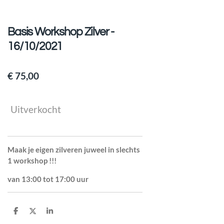
Basis Workshop Zilver -
16/10/2021
€ 75,00
Uitverkocht
Maak je eigen zilveren juweel in slechts
1 workshop !!!
van 13:00 tot 17:00 uur
D
D
S
e
e
h