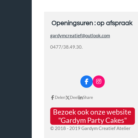
Openingsuren : op afspraak
gardymcreatief@outlook.com
0477/38.49.30.
F
I
a
n
c
s
Delen
Deel
Share
e
t
b
a
Bezoek ook onze website
o
g
o
r
"Gardym Party Cakes"
k
a
© 2018 - 2019 Gardym Creatief Atelier
m