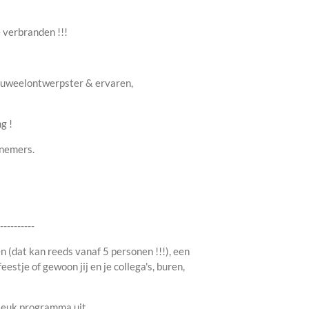
l
e
a
e
l
r
n
e
e verbranden !!!
/juweelontwerpster & ervaren,
g !
lnemers.
-----------
 (dat kan reeds vanaf 5 personen !!!), een
eestje of gewoon jij en je collega's, buren,
leuk programma uit.