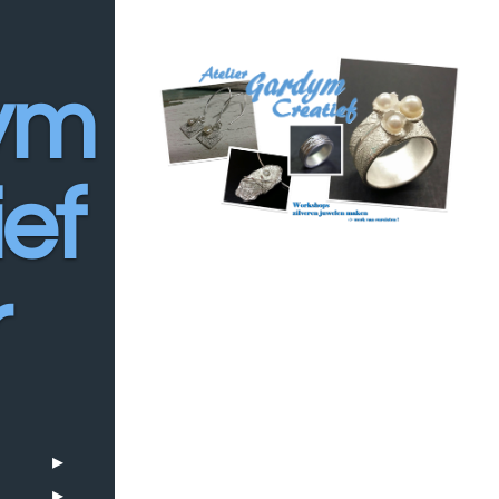
y
m
ef
r