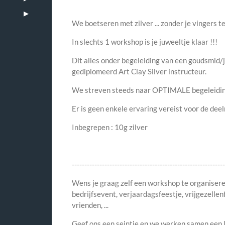
We boetseren met zilver ... zonder je vingers t
In slechts 1 workshop is je juweeltje klaar !!!
Dit alles onder begeleiding van een goudsmid
gediplomeerd Art Clay Silver instructeur.
We streven steeds naar OPTIMALE begeleidin
Er is geen enkele ervaring vereist voor de dee
Inbegrepen : 10g zilver
------------------------------------------------------------
Wens je graag zelf een workshop te organiseren
bedrijfsevent, verjaardagsfeestje, vrijgezellenf
vrienden, ...
Geef ons een seintje en we werken samen een 