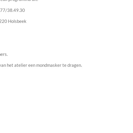
477/38.49.30
3220 Holsbeek
ers.
n van het atelier een mondmasker te dragen.