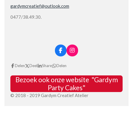
gardymcreatief@outlook.com
0477/38.49.30.
F
I
a
n
c
s
Delen
Deel
Share
Delen
e
t
b
a
Bezoek ook onze website "Gardym
o
g
o
r
Party Cakes"
k
a
© 2018 - 2019 Gardym Creatief Atelier
m