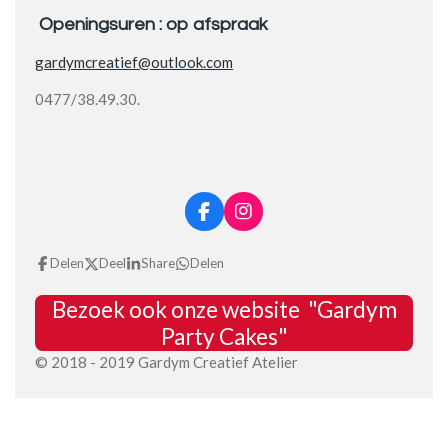
Openingsuren : op afspraak
gardymcreatief@outlook.com
0477/38.49.30.
F
I
a
n
c
s
Delen
Deel
Share
Delen
e
t
b
a
Bezoek ook onze website "Gardym
o
g
o
r
Party Cakes"
k
a
© 2018 - 2019 Gardym Creatief Atelier
m