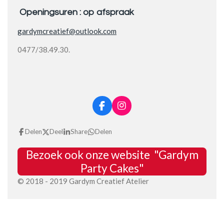
Openingsuren : op afspraak
gardymcreatief@outlook.com
0477/38.49.30.
F
I
a
n
c
s
Delen
Deel
Share
Delen
e
t
b
a
Bezoek ook onze website "Gardym
o
g
o
r
Party Cakes"
k
a
© 2018 - 2019 Gardym Creatief Atelier
m