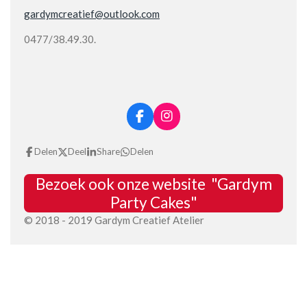
gardymcreatief@outlook.com
0477/38.49.30.
F
I
a
n
c
s
Delen
Deel
Share
Delen
e
t
b
a
Bezoek ook onze website "Gardym
o
g
o
r
Party Cakes"
k
a
© 2018 - 2019 Gardym Creatief Atelier
m